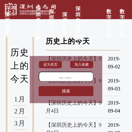
深
深
深
数
数
深
圳
深
圳
圳
字
字
圳
党
圳
自
地
党
方
概
史
年
然
方
史
志
览
文
鉴
村
志
馆
馆
献
落
历史上的今天
历史
|
【深圳历史上的今天】9
2019-
上的
设为首页
加入收藏
月2日
09-02
今天
【深圳历史上的今天】9
2019-
月3日
09-03
搜索
1月
【深圳历史上的今天】9
2019-
2月
月4日
09-04
3月
【深圳历史上的今天】9
2019-