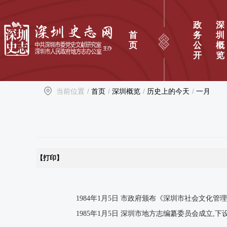
政
深
首
务
圳
页
公
概
开
览
当前位置
/
首页
/
深圳概览
/
历史上的今天
/
一月
【打印】
1984年1月5日 市政府颁布《深圳市社会文化管
1985年1月5日 深圳市地方志编纂委员会成立,下