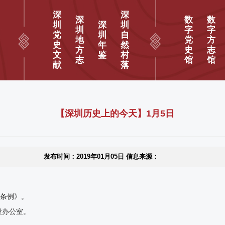
深
深
深
数
数
圳
深
圳
圳
字
字
党
圳
自
地
党
方
史
年
然
方
史
志
文
鉴
村
志
馆
馆
献
落
【深圳历史上的今天】1月5日
发布时间：2019年01月05日 信息来源：
理条例》。
设办公室。