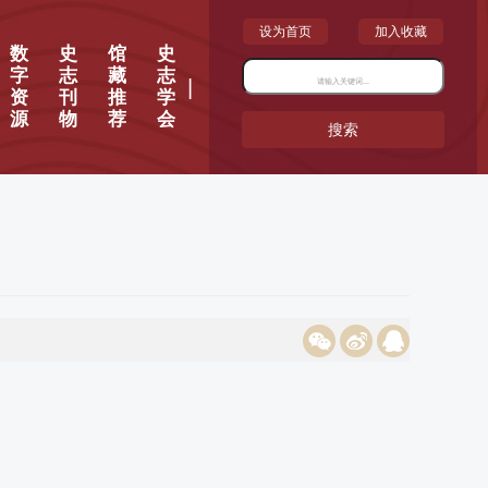
设为首页
加入收藏
数
史
馆
史
字
志
藏
志
|
资
刊
推
学
源
物
荐
会
搜索