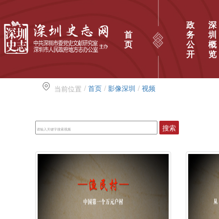
政
深
首
务
圳
页
公
概
开
览
/
首页
/
影像深圳
/
视频
当前位置
搜索