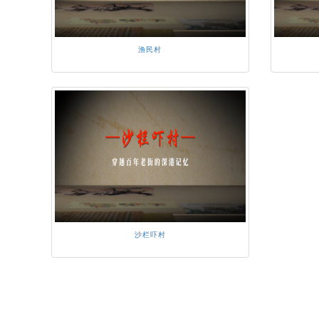
渔民村
沙栏吓村