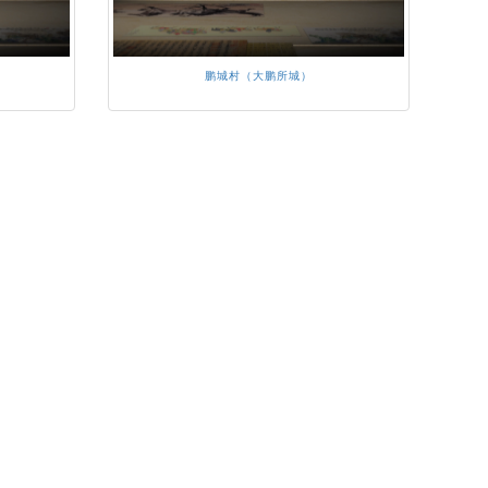
鹏城村（大鹏所城）