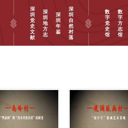
深
深
深
数
数
圳
深
圳
圳
字
字
党
圳
自
地
党
方
史
年
然
方
史
志
文
鉴
村
志
馆
馆
献
落