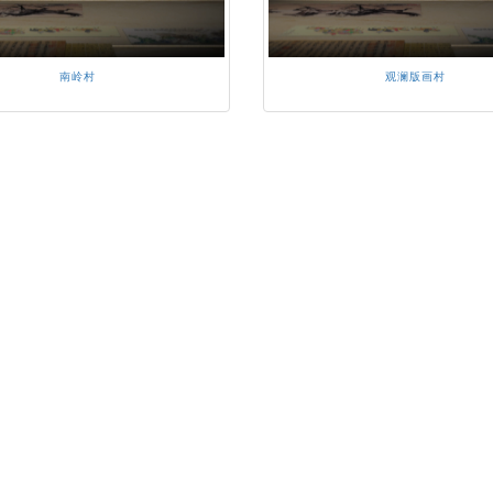
南岭村
观澜版画村