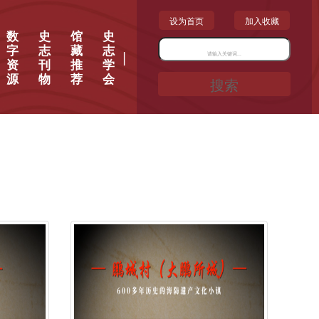
设为首页
加入收藏
数
史
馆
史
字
志
藏
志
|
资
刊
推
学
源
物
荐
会
搜索