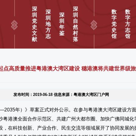
深
深
深
数
数
圳
深
圳
圳
字
字
党
圳
自
地
党
方
史
年
然
方
史
志
文
鉴
村
志
馆
馆
献
落
起点高质量推进粤港澳大湾区建设 穗港澳将共建世界级
发布时间：2019-06-18 信息来源：粤港澳大湾区门户网
—2035年）》草案正式对外公示。在参与粤港澳大湾区建设方
沙粤港澳全面合作示范区、共建广州大都市圈、加快广佛同城
设，在科技创新、产业合作、民生交流等领域展开了协同发展的