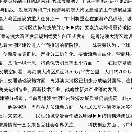
委员会副主任陈建荣在“老城市新活力”羊城学堂系列讲座第2讲
势与挑战、发展方向和广州推进粤港澳大湾区建设的工作进展及
澳大湾区建设的重大任务之一。“广州将重点在旅游产品供给、
的地。” 大湾区优势与挑战并存▶▶内部要素流动障碍亟待破
《粤港澳大湾区发展规划纲要》的正式发布，是粤港澳大湾区建
志着大湾区建设进入全面推进的新阶段。 陈建荣认为，全球一
、创新发展集群化、产业分工协作化、要素流动自由化、营商环
、营商环境一流、特色优势明显等五个方面。” 在经济基础方面
展空间看，粤港澳大湾区总面积5.6万平方公里，人口约7000万
倍和1.6倍；交通基础设施方面，粤港澳大湾区已初步形成辐射国际
珠三角先进制造业、高新技术产业、战略性新兴产业蓬勃发展。 
陈建荣分析道，当前粤港澳大湾区内经济发展质量仍需提高，科
 他举例道，当前在人员流动方面，内地居民前往港澳单次签
员往来需求。 民生领域交流合作成效明显▶▶缔结穗港澳姊
展情况一直以来备受社会各界关注。 科技创新方面，《广州市国