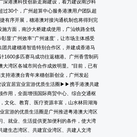
广深港澳科技创新走廊建设，着力建设南沙科
超过30个，广州超算中心服务港澳用户团队超
便捷有序开展，穗港澳对接沟通机制也将得到完
础设施方面，南沙大桥建成使用，广汕铁路全线
显‘广州效率’‘广州速度’，让市场主体感受
集团共建穗港智造特别合作区，并建成香港马
计1600多匹赛马成功往返穗港。广州香雪制药
大湾区各城市间合作成效明显。“目前，已有
”为支持港澳台青年来穗创新创业，广州发起
 建设宜居宜业宜游优质生活圈▶▶携手港澳共建
领作用，全面增强国际商贸中心、综合交通枢
，文化、教育、医疗资源丰富，山水林田湖海
宜业宜游的优质生活圈是广州推进粤港澳大湾区
习、就业、生活提供更加便利的条件，使大湾
共建生态湾区、共建宜业湾区、共建人文湾