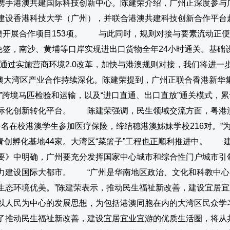
携手港澳共建国际科技创新中心。陈建荣介绍，广州正深度参与
建设香港科技大学（广州），并联合港澳共建科技创新合作平台
港澳开展合作项目153项。 与此同时，规则对接与要素流动正
免签，南沙、黄埔等口岸实现进出口货物全年24小时通关。基
过实施营商环境2.0改革，加快与港澳规则对接，我们将进一步彰
港澳大湾区产业合作持续深化。陈建荣提到，广州正联合香港新华
”跨境马匹检验和运输，以及“进口直通、出口直放”通关模式，累
际化创新转化平台。 陈建荣强调，民生领域交流方面，粤港澳
0多名在校港澳学生参加医疗保险，缔结穗港澳姊妹学校216对。
造青创孵化基地44家。大湾区“菜篮子”工程也正顺利推进中。
》中明确，广州要充分发挥国家中心城市和综合性门户城市引
力建设国际大都市。 “广州是华南地区政治、文化和科教中心
生态环境优美。”陈建荣表示，推动民生福祉新改善，建设宜居
人民为中心的发展思想，为包括港澳同胞在内的大湾区民众学
推动民生福祉新改善，建设宜居宜业宜游的优质生活圈，将从