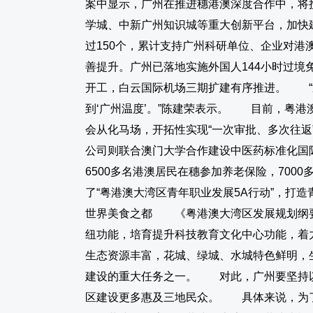
案中显示，广州在推进穗港澳深度合作中，将
学城、中新广州知识城等重大创新平台，加快
过150个，累计支持广州科研单位、企业对
善提升。广州已落地实施外国人144小时过境
开工，白云国际机场三期扩建有序推进。 “通
到‘广州温度’。”陈建荣表示。 目前，粤
会从化马场，开拓性实现“一次审批、多次往返
公司则联合澳门大学合作建设中医药标准化国
6500多名港澳居民在穗参加养老保险，700
了“粤港澳大湾区青年职业发展5A行动”，打
世界美食之都 《粤港澳大湾区发展规划纲要
纽功能，培育提升科技教育文化中心功能，着
生态资源丰富，花城、绿城、水城特色鲜明，
建设的重大任务之一。 对此，广州要坚持以
区建设更多惠及三地民众。 具体来说，为了