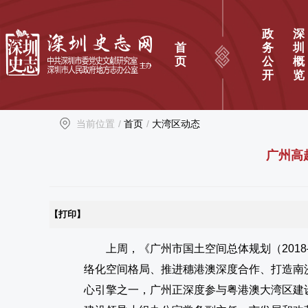
政
深
首
务
圳
页
公
概
开
览
当前位置
/
首页
/
大湾区动态
广州高
【打印】
上周，《广州市国土空间总体规划（2018
络化空间格局、推进穗港澳深度合作、打造南
心引擎之一，广州正深度参与粤港澳大湾区建