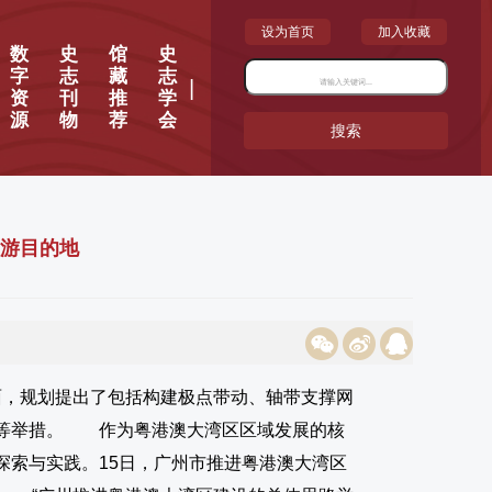
设为首页
加入收藏
数
史
馆
史
字
志
藏
志
|
资
刊
推
学
源
物
荐
会
搜索
旅游目的地
面，规划提出了包括构建极点带动、轴带支撑网
化等举措。 作为粤港澳大湾区区域发展的核
探索与实践。15日，广州市推进粤港澳大湾区