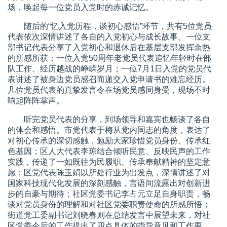
场，唤起每一位党员入党时的赤诚记忆。
随后的“忆入党历程，谈初心感悟”环节，共有5位党员
代表依次深情讲述了各自的入党初心与成长故事。一位支
部书记代表分享了入党初心和退休后在基层支部发挥余热
的所感所获；一位入党50周年老党员代表追忆年轻时在部
队工作、经历越战的峥嵘岁月；一位7月1日入党的党员代
表讲述了被身边党员感召而递交入党申请书的难忘经历。
几位党员代表的真挚发言令在场党员感同身受，现场不时
响起阵阵掌声。
听完党员代表的分享，到场领导和嘉宾也畅谈了各自
的体会和感悟。市党代表于梅从党内同志的角度，表达了
对初心传承的深切感触，勉励大家珍惜党员身份、传承红
色基因；区人大代表李琼结合倾听民意、反映民声的工作
实践，传递了一如既往为民履职、传承奉献精神的坚定意
愿；区党代表陈玉娟以所处行业为出发点，深情讲述了对
国家科技现代化发展的深刻感触，言语间流露出对创新进
步的自豪与期待；社区党委书记李占元立足自身职责，畅
谈对党员身份的理解和对社区党委职责使命的所感所悟；
街道党工委副书记刘晓春则在总结发言中展望未来，对社
区党委今后的工作提出了四点具体的指导意见和工作要