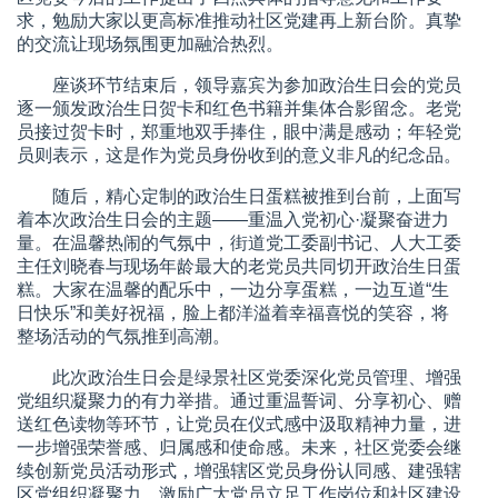
求，勉励大家以更高标准推动社区党建再上新台阶。真挚
的交流让现场氛围更加融洽热烈。
座谈环节结束后，领导嘉宾为参加政治生日会的党员
逐一颁发政治生日贺卡和红色书籍并集体合影留念。老党
员接过贺卡时，郑重地双手捧住，眼中满是感动；年轻党
员则表示，这是作为党员身份收到的意义非凡的纪念品。
随后，精心定制的政治生日蛋糕被推到台前，上面写
着本次政治生日会的主题——重温入党初心·凝聚奋进力
量。在温馨热闹的气氛中，街道党工委副书记、人大工委
主任刘晓春与现场年龄最大的老党员共同切开政治生日蛋
糕。大家在温馨的配乐中，一边分享蛋糕，一边互道“生
日快乐”和美好祝福，脸上都洋溢着幸福喜悦的笑容，将
整场活动的气氛推到高潮。
此次政治生日会是绿景社区党委深化党员管理、增强
党组织凝聚力的有力举措。通过重温誓词、分享初心、赠
送红色读物等环节，让党员在仪式感中汲取精神力量，进
一步增强荣誉感、归属感和使命感。未来，社区党委会继
续创新党员活动形式，增强辖区党员身份认同感、建强辖
区党组织凝聚力，激励广大党员立足工作岗位和社区建设