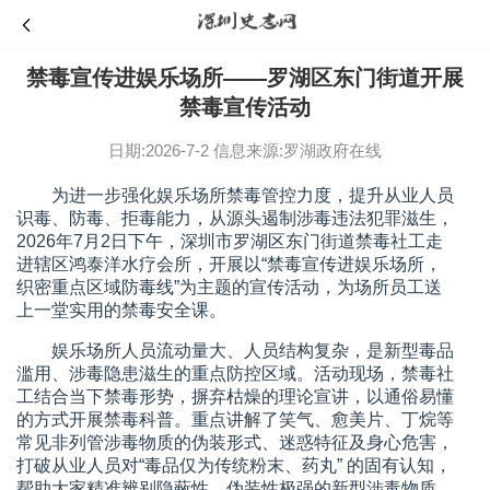
禁毒宣传进娱乐场所——罗湖区东门街道开展
禁毒宣传活动
日期:2026-7-2
信息来源:罗湖政府在线
为进一步强化娱乐场所禁毒管控力度，提升从业人员
识毒、防毒、拒毒能力，从源头遏制涉毒违法犯罪滋生，
2026年7月2日下午，深圳市罗湖区东门街道禁毒社工走
进辖区鸿泰洋水疗会所，开展以“禁毒宣传进娱乐场所，
织密重点区域防毒线”为主题的宣传活动，为场所员工送
上一堂实用的禁毒安全课。
娱乐场所人员流动量大、人员结构复杂，是新型毒品
滥用、涉毒隐患滋生的重点防控区域。活动现场，禁毒社
工结合当下禁毒形势，摒弃枯燥的理论宣讲，以通俗易懂
的方式开展禁毒科普。重点讲解了笑气、愈美片、丁烷等
常见非列管涉毒物质的伪装形式、迷惑特征及身心危害，
打破从业人员对“毒品仅为传统粉末、药丸” 的固有认知，
帮助大家精准辨别隐蔽性、伪装性极强的新型涉毒物质。