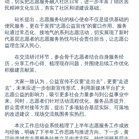
动，切实把志愿服务融入社区日常，进一步丰富了辖区居
民精神文化生活，夯实了社区和谐建设基础。
站长提出，志愿服务站的核心使命不仅是提供基础的
便民服务，更在于发挥“志愿公益宣传”的窗口作用。服务
站通过常态化、接地气的系列志愿活动，切实展现了新时
代基层志愿者的志愿服务热忱与社会责任担当，让志愿公
益理念深入民心。
在交流研讨环节，参会骨干志愿者结合自身服务经
历，分享工作心得、梳理现存问题，并围绕后续工作优化
积极建言献策。
大家一致认为，公益宣传不仅要“走出去”，更要“走进
去”，未来应进一步创新宣传形式，利用新媒体平台扩大
志愿公益的影响力，吸引更多社会力量参与到公益事业中
来。同时，志愿者们针对活动流程优化、服务品质提升、
群众需求对接等方面，提出了多项贴合基层实际、可落地
的改进建议，现场交流氛围务实热烈。
本次工作总结会系统梳理了上半年志愿服务工作成效
与经验，明确了下半年工作思路与推进方向。下一步，黄
贝街道城市志愿服务站将立足街道实际，持续深耕基层志