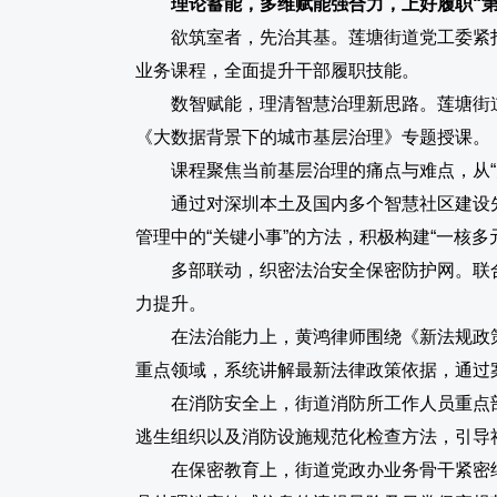
理论蓄能，
多维赋能强合力，上好履职“第
欲筑室者，先治其基。莲塘街道党工委紧
业务课程，全面提升干部履职技能。
数智赋能，理清智慧治理新思路。
莲塘街
《大数据背景下的城市基层治理》
专题授课。
课程聚焦当前基层治理的痛点与难点，从
通过对深圳本土及国内多个智慧社区建设
管理中的“关键小事”的方法，积极构建“一核多
多部联动，织密法治安全保密防护网。
联
力提升。
在法治能力上，
黄鸿律师围绕《新法规政
重点领域，系统讲解最新法律政策依据，通过
在消防安全上，
街道消防所工作人员重点
逃生组织以及消防设施规范化检查方法，引导
在保密教育上，
街道党政办
业务骨干紧密