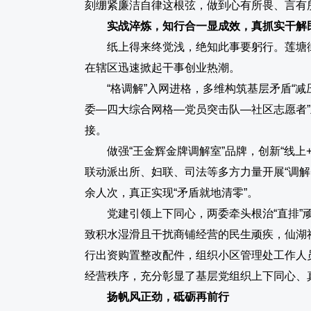
刻绷紧廉洁自律这根弦，做到心有所畏、言有
实战淬炼，知行合一显成效，真抓实干解
纸上得来终觉浅，绝知此事要躬行。莲塘
在辖区迅速掀起干事创业热潮。
“格调解”入网进格，多维构筑基层矛盾“减压
委—四大综合网格—党员突击队—社区志愿者”
接。
做强“王金辉金牌调解室”品牌，创新“线上
联动派出所、妇联、司法等多方力量开展“调解+
余人次，真正实现“矛盾就地清零”
。
党建引领上下同心，两委牵头根治“直排”
致积水湿滑且干扰商铺经营的民生顽疾，仙湖
行出资购置整改配件，组织小区管理处工作人
经营秩序，充分彰显了基层党组织上下同心、
扬帆风正劲，砥砺再前行