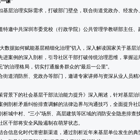
一课”
扣基层治理实际需求，打破部门壁垒，联合街道党政办、经发办
道特邀中共深圳市委党校（行政学院）公共管理学教研部主任、
“大数据如何赋能基层精细化治理”切入，深入解读国家关于基层
先进案例的深入剖析，引导社区干部打破传统治理思维，掌握运
元”的治理格局，切实打通服务群众的“最后一公里”。
合街道消防所、党政办等部门，邀请专家讲师与资深从业人员精
策背景下的社会基层干部法治能力提升》深入阐述，针对基层治
案例剖析矛盾纠纷排查调解的法律边界与沟通技巧，全面提升社
剖析城中村、“三小”场所、高层建筑等区域的消防安全隐患排查
社区干部将安全风险遏制在萌芽状态。
结合信息化时代泄密新渠道，通过剖析近年来基层单位发生的典