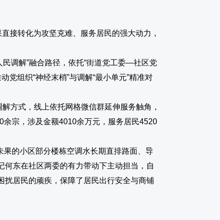
果直接转化为攻坚克难、服务居民的强大动力，
人民调解”融合路径，依托“街道党工委—社区党
党组织“神经末梢”与调解“最小单元”精准对
”等调解方式，线上依托网格微信群延伸服务触角，
宗，涉及金额4010余万元，服务居民4520
馈未果的小区部分楼栋空调水长期直排路面、导
记何东在社区两委的有力带动下主动担当，自
困扰居民的顽疾，保障了居民出行安全与商铺