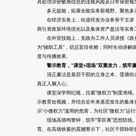
具处理涉密敏感信息的违规风险及日常保密规范
多元提能，拓展全能实务新视野。
聚焦多
在经济实务上，
街道经发办业务骨干主讲
商引资政策环境优化以及集体资产盘活等实务
在外宣技能上，
党政办工作人员讲授《政
为“辅助工具”，切忌盲目依赖；同时生动讲解
度与传播效果。
警示教育，
“课堂+现场”双重发力，筑牢廉
清正廉洁是基层干部的立身之本。莲塘街
真正入脑入心。
课堂深学明纪规，拉紧“微权力”制度准绳
示教育短视频，并结合近年来基层发生的集体
示“小微权力”滥用的危害，为社区“微权力”运
现场高墙鸣警钟，筑牢“零距离”思想防线
育。在高墙铁窗的震撼警示下，社区干部聆听