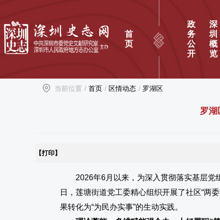
政
深
首
务
圳
页
公
概
开
览
当前位置
/
首页
/
区情动态
/
罗湖区
罗湖
【打印】
2026年6月以来，为深入贯彻落实基层
日，莲塘街道党工委精心组织开展了
社区“两
果转化为“为民办实事”的生动实践。