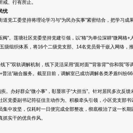
所戒、行有所止。
民忧
街道党工委坚持将理论学习与“为民办实事”紧密结合，把学习成
阀”。
莲塘社区党委坚持党建引领，以“格”为单位深耕“微网格+
五级组织体系，将16个二级党支部、14名党员骨干嵌入网络，推动
+线下”双轨调解机制，线下灵活采用“面对面”“背靠背”“你和我
普法”融合服务。截至目前，调解室已成功调解各类矛盾纠纷660余
顽疾。
办好群众“微小事”，彰显班子“大担当”。针对居民多次反
社区党委副书记符征佳主动作为、积极牵头引领，小区党支部书
员集中攻坚，仅耗时一日便完成全部整改，彻底根治了这一长期
真抓实干的优良作风。