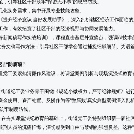
，引导社区干部筑牢“保密无小事”的思想防线。
元化实务需求，集中开展专业技能攻坚。
《提升经济意识 当好发展助手》，深入剖析辖区经济工作面临
工作，有效拓宽了社区干部的经济视野与协同发展能力。
务新闻稿写作实战培训》，课程直击基层外宣痛点，强调AI技术
政务文稿写作方法，引导社区干部学会通过捕捉细腻细节、为语篇
洁“防腐墙”
道党工委紧扣清廉作风建设，将课堂案例剖析与现场沉浸式教育有
。
街道纪工委业务骨干围绕《规范小微权力，严守纪律规矩》进
资金使用、资产处置、及慢作为等“微腐败”真实典型案例深入剖
行筑牢制度防线。
。
在夯实课堂法纪教育的基础上，街道党工委特别组织新一届社区
服刑人员的沉痛忏悔，深切感受到自由与禁锢的强烈反差。这种“