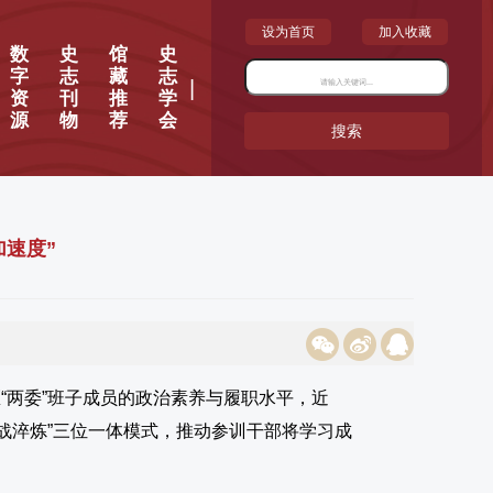
设为首页
加入收藏
数
史
馆
史
字
志
藏
志
|
资
刊
推
学
源
物
荐
会
搜索
加速度”
区“两委”班子成员的政治素养与履职水平，近
实战淬炼”三位一体模式，推动参训干部将学习成