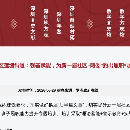
深
深
深
数
数
圳
深
圳
圳
字
字
党
圳
自
地
党
方
史
年
然
方
史
志
文
鉴
村
志
馆
馆
献
落
区莲塘街道：强基赋能，为新一届社区“两委”跑出履职“
发布时间：2026-06-29 信息来源：罗湖政府在线
党组织建设要求，扎实做好换届“后半篇文章”，切实提升新一届社
委”班子履职能力提升专题培训
。培训采取“理论蓄能+警示教育+