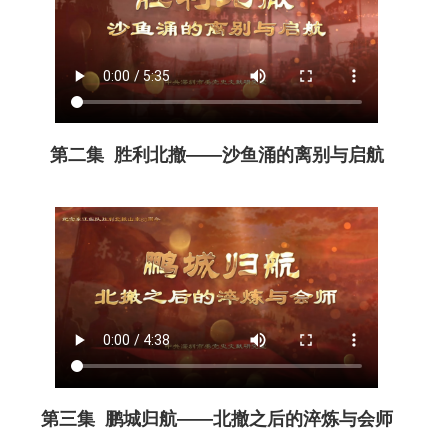
第二集 胜利北撤——沙鱼涌的离别与启航
第三集 鹏城归航——北撤之后的淬炼与会师