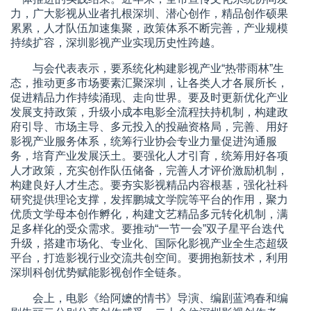
力，广大影视从业者扎根深圳、潜心创作，精品创作硕果
累累，人才队伍加速集聚，政策体系不断完善，产业规模
持续扩容，深圳影视产业实现历史性跨越。
与会代表表示，要系统化构建影视产业“热带雨林”生
态，推动更多市场要素汇聚深圳，让各类人才各展所长，
促进精品力作持续涌现、走向世界。要及时更新优化产业
发展支持政策，升级小成本电影全流程扶持机制，构建政
府引导、市场主导、多元投入的投融资格局，完善、用好
影视产业服务体系，统筹行业协会专业力量促进沟通服
务，培育产业发展沃土。要强化人才引育，统筹用好各项
人才政策，充实创作队伍储备，完善人才评价激励机制，
构建良好人才生态。要夯实影视精品内容根基，强化社科
研究提供理论支撑，发挥鹏城文学院等平台的作用，聚力
优质文学母本创作孵化，构建文艺精品多元转化机制，满
足多样化的受众需求。要推动“一节一会”双子星平台迭代
升级，搭建市场化、专业化、国际化影视产业全生态超级
平台，打造影视行业交流共创空间。要拥抱新技术，利用
深圳科创优势赋能影视创作全链条。
会上，电影《给阿嬷的情书》导演、编剧蓝鸿春和编