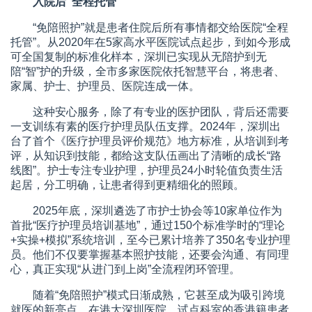
入院后“全程托管”
“免陪照护”就是患者住院后所有事情都交给医院“全程
托管”。从2020年在5家高水平医院试点起步，到如今形成
可全国复制的标准化样本，深圳已实现从无陪护到无
陪“智”护的升级，全市多家医院依托智慧平台，将患者、
家属、护士、护理员、医院连成一体。
这种安心服务，除了有专业的医护团队，背后还需要
一支训练有素的医疗护理员队伍支撑。2024年，深圳出
台了首个《医疗护理员评价规范》地方标准，从培训到考
评，从知识到技能，都给这支队伍画出了清晰的成长“路
线图”。护士专注专业护理，护理员24小时轮值负责生活
起居，分工明确，让患者得到更精细化的照顾。
2025年底，深圳遴选了市护士协会等10家单位作为
首批“医疗护理员培训基地”，通过150个标准学时的“理论
+实操+模拟”系统培训，至今已累计培养了350名专业护理
员。他们不仅要掌握基本照护技能，还要会沟通、有同理
心，真正实现“从进门到上岗”全流程闭环管理。
随着“免陪照护”模式日渐成熟，它甚至成为吸引跨境
就医的新亮点。在港大深圳医院，试点科室的香港籍患者