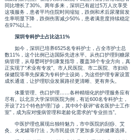
同比增长了30%。两年多来，深圳已有超过5万人次享受
这项服务，患者平均住院时间缩短，跌倒和术后尿潴留发
生率明显下降，跌倒伤害减少50%，患者满意度持续稳定
在97%以上。
深圳专科护士占比达11%
如今，深圳已培养6525名专科护士，占全市护士总
数11%，这个比例已达国际先进水平。从伤口护理到糖尿
病管理，从母婴呵护到康复指导，覆盖38个专业方向，真
正实现了“术业有专攻”。市人民医院、市二医院、市妇幼
保健院等率先探索为专科护士设岗，为这些护理专家设置
成长通道，让护理职业发展路径更清晰、更有奔头。
体重管理、伤口护理……各种精细化的护理服务应有
尽有。以北京大学深圳医院为例，有近600名专科护士，
开设了21个特色护理门诊，其中8个获评“省名医护士工作
室”，成为应对慢病管理和老龄化需求的“专业担当”。
中医护理也展现出独特魅力，市中医院的刮痧、艾
灸、火龙罐等疗法，为市民提供了更加多元的健康选择。