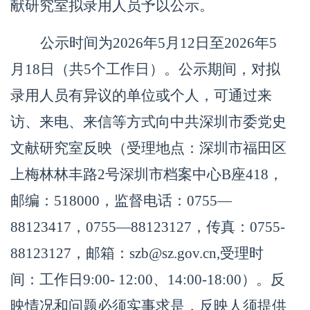
献研究室拟录用人员予以公示。
公示时间为
202
6
年
5
月
12
日至
202
6
年
5
月
18
日（共
5个工作日）。公示期间，对拟
录用人员有异议的单位或个人，可通过来
访、来电、来信等方式向中共深圳市委党史
文献研究室反映（受理地点：深圳市福田区
上梅林林丰路2号深圳市档案中心B座418，
邮编：518000，监督电话：0755—
88123417
，
0755—88123
127
，传真：
0755-
88123
127
，邮箱：
szb@sz.gov.cn,受理时
间：工作日9:00- 12:00、14:00-18:00）。反
映情况和问题必须实事求是，反映人须提供