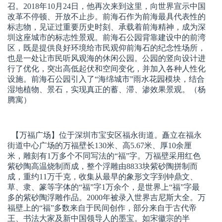
召。2018年10月24日，他再次来到这里，向世界宣示中国
改革不停顿、开放不止步。前海石作为前海最具代表性的
标志物，见证过重要历史时刻、承载着前海精神，成为深
圳这座城市的标志性景观。前海石公园背靠建设中的前湾
区，既是提供良好环境给市民观仰前海石的纪念性场所，
也是一处让市民听风观海的休闲公园。公园的竖向设计进
行了优化，突出高低起伏和空间变化，并加入各种人性化
设施。前海石公园引入了“海绵城市”雨水花园模块，结合
湿地植物、景石，实现真正的蓄、滞、渗效果景观。（杨
腾寓）
【万福广场】
位于深圳市宝安区福永街道。矗立在福永
街道中心广场的万福壁长130米、高5.67米、厚10余厘
米，雕刻有1万多个不同写法的“福”字。万福壁采用红色
紫砂陶高温烧制而成，整个浮雕由8833块紫砂陶拼制而
成，重约11万千克，收集从最早的象形文字到钟鼎文、
草、隶、篆等字体的“福”字1万余个，是世界上“福”字最
多的紫砂陶浮雕作品。2000年被录入世界吉尼斯大全。万
福壁上的“福”多数来自于民间创作，部分来自于古代帝
王、书法大家及新中国领导人的墨宝。如宋徽宗的半