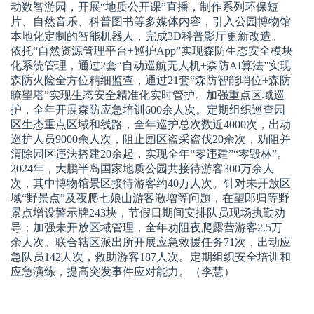
动数智游园，开展“地质公开课”直播，制作系列环保短
片、自然音乐、科普图书等多媒体内容，引入公园博物馆
本地化定制的智能机器人，完成3D科普影厅更新改造。
依托“自然资源管理平台+巡护App”实现森防生态安全模块
化系统管理，通过2套“自动巡航无人机+森防AI算法”实现
森防火险全方位精细监查，通过21套“森防智能哨位+森防
瞭望塔”实现生态安全精准化实时管护。加强重点区域巡
护，全年开展森防应急培训600余人次。定期组织巡查园
区生态重点区域和线路，全年巡护总次数近4000次，出动
巡护人员9000余人次，阻止园区盗采盗伐20余次，劝阻并
清除园区违法搭建20余起，实现全年“零违建”“零毁林”。
2024年，大鹏半岛国家地质公园共接待游客300万余人
次，其中博物馆景区接待游客约40万人次。针对未开放区
域“野景点”及夜爬七娘山游客激增等问题，在望郎归等野
景点增设警示牌243块，节假日期间安排队员现场执勤劝
导；加强未开放区域管理，全年劝阻夜爬露营游客2.5万
余人次。联合辖区派出所开展应急救援任务71次，出动应
急队员142人次，救助游客187人次。定期组织安全培训和
应急演练，提高突发事件应对能力。（李慧）