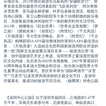
乐项目等。2012年推出旅游生活新风尚“穿越欧罗巴”、世
界首座实景拍摄悬空式球幕影院“飞跃美利坚”、阿尔卑斯
冰雪世界、亚马逊丛林穿梭、科罗拉多峡谷漂流、格陵兰
岛地心探险、富士山数码影院等十多个动感刺激的娱乐项
目，为游客提供集休闲放松于一体的都市时尚生活空间。
2013年，相继推出《狂欢世界》《世界在这里相聚》《梦
之旅》《拥抱未来》《创世纪》《跨世纪》《千古风流》
《天地浪漫》等大型史诗晚会。其中，《跨世纪》《千古
风流》相继获得IAAPA最佳整体制作奖和IAAPA最佳演出
奖，《天地浪漫》入选由文化部和国家旅游局联合评选的
第一批“国家文化旅游重点项目名录——旅游演出类”名
录，创中国旅游艺术史上奇迹。深圳世界之窗深度挖掘景
区文化内涵，先后承办2002年央视春晚、2007年香港回归
10周年晚会等多场大型晚会和活动，协办第26届世界大学
生夏季运动会闭幕式。景区常年举办“国际啤酒节”“冰雪
节”“万圣节”以及世界风情浓郁的主题文化节目，是深圳
市最著名、最成功的旅游节庆活动。（杨腾寓）特色公园
【深圳中心公园】
位于深圳市福田区，占地面积1.47平
方千米，呈南北长条形分布，北接笔架山、南临皇岗口