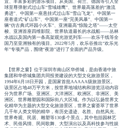
宜、丰富多彩的游乐项目。从美国、荷兰、德国等引入全
球至尊弹射式过山车“雪域雄鹰”、世界最高落差的“激流
勇进”、中国第一座悬挂式过山车“雪山飞龙”、中国第一
座巷道式“矿山车”、中国第一座“完美风暴”、中国第一
辆“仿古典式环园小火车”、亚洲最高“惊险之塔”——太空
梭、亚洲首座四维影院、世界轨道最长的水战船——丛林
水战以及国内第一条高架观光游览列车——欢乐干线等全
国乃至亚洲独有的项目。2022年5月，欢乐谷推出“欢乐光
年”专项产品，围绕“夜游”进行了全面的产品升级。
【世界之窗】
位于深圳市南山区华侨城，是由香港中旅
集团和华侨城集团共同投资建设的大型文化旅游景区，
1994年6月18日开园，是国家首批AAAAA级旅游景区。
该景区占地48万平方米，按世界地域结构和游览活动内容
分为世界广场、亚洲区、大洋洲区、欧洲区、非洲区、美
洲区、世界雕塑园和国际街八大区域。作为以弘扬世界文
化精华为主题的大型文化旅游景区，世界之窗荟萃了世界
几千年人类文明的精华，有历史遗迹、名胜、自然风光、
世界奇观、民居、雕塑等130多个景点，其中包括园林艺
术、民俗风情、民间歌舞、大型演出以及高科技参与性娱