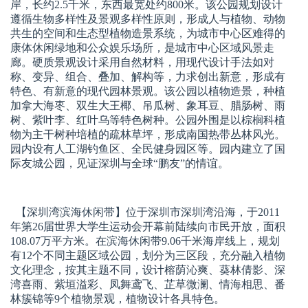
岸，长约2.5千米，东西最宽处约800米。该公园规划设计
遵循生物多样性及景观多样性原则，形成人与植物、动物
共生的空间和生态型植物造景系统，为城市中心区难得的
康体休闲绿地和公众娱乐场所，是城市中心区域风景走
廊。硬质景观设计采用自然材料，用现代设计手法如对
称、变异、组合、叠加、解构等，力求创出新意，形成有
特色、有新意的现代园林景观。该公园以植物造景，种植
加拿大海枣、双生大王椰、吊瓜树、象耳豆、腊肠树、雨
树、紫叶李、红叶乌等特色树种。公园外围是以棕榈科植
物为主干树种培植的疏林草坪，形成南国热带丛林风光。
园内设有人工湖钓鱼区、全民健身园区等。园内建立了国
际友城公园，见证深圳与全球“鹏友”的情谊。
【深圳湾滨海休闲带】
位于深圳市深圳湾沿海，于2011
年第26届世界大学生运动会开幕前陆续向市民开放，面积
108.07万平方米。在滨海休闲带9.06千米海岸线上，规划
有12个不同主题区域公园，划分为三区段，充分融入植物
文化理念，按其主题不同，设计榕荫沁爽、葵林倩影、深
湾喜雨、紫垣溢彩、凤舞鸢飞、芷草微澜、情海相思、番
林簇锦等9个植物景观，植物设计各具特色。