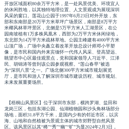
开放区域面积80余万平方米，是一处风景优美、环境宜人
的休闲胜地，以其独特地理位置、人文景观成为展现深圳
风采的窗口。莲花山公园于1997年6月23日对外开放，东
部和东南部是20万平方米草坪广场景区，南部是8万平方
米椰风林草坪景区，北侧是5万平方米人工湖景区，在公
园南坡植有1万多株凤凰木，西部为2万平方米休闲绿地，
东北部为14万平方米疏林草地。公园主峰建有4000平方米
山顶广场，广场中央矗立着改革开放总设计师邓小平塑
像，是市民和国内外来宾缅怀一代伟人风采、登高望远、
眺望市中心区最佳观景点，党和国家领导人习近平、江泽
民、胡锦涛等曾到该公园参观视察。“莲山春早”被选
为“深圳八景”之一。广场北侧300平方米城市规划展览
厅，是市民和游人了解深圳市城市建设历程、城市规划、
未来发展重要场所。
【梧桐山风景区】
位于深圳市东部，横跨罗湖、盐田和
龙岗三区，包括东湖公园、仙湖植物园和沙头角林场部分
场地，面积31.8平方千米，是国内少有的邻近市区，以滨
海、山地和自然植被为景观主体的城市郊野型自然风景
区。该风景区以其“稀”“秀”“幽”“旷”为显2024年2月3日，