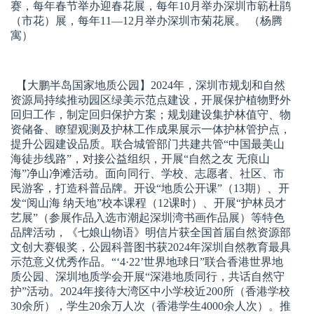
赛，每年春节举办迎春花展，每年10月举办深圳市簕杜鹃
（市花）展，每年11—12月举办深圳市菊花展。 （杨腾
寓）
【大鹏半岛国家地质公园】
2024年，深圳市规划和自然
资源局持续推动园区绿美示范点建设，开展保护植物野外
回归工作，制定回归保护方案；规划建设集护林值守、物
资储备、瞭望观测及护林工作成果展示一体护林管护点，
提升公园建设品质。联合城管部门共建共管“中国最美山
海徒步线路”，对接公益组织，开展“自然之友 无痕山
海”净山净滩活动。面向同行、学校、志愿者、社区、市
民游客，打造科普品牌。开设“地质公开课”（13期）、开
发“阅山海 纳天地”校本课程（12课时）、开展“护林员才
艺展”（参展作品入选市潮起深圳湾书画作品展）等特色
品牌活动，《七娘山物语》明信片获全国首届自然资源部
文创大赛银奖，公园科普图书获2024年深圳自然教育最具
示范意义优秀作品。“‘4·22’世界地球日”联合香港世界地
质公园、深圳地质学会开展“深港地质同行，共话自然守
护”活动。2024年接待大湾区中小学校近200所（香港学校
30余所），学生20余万人次（香港学生4000余人次）。推