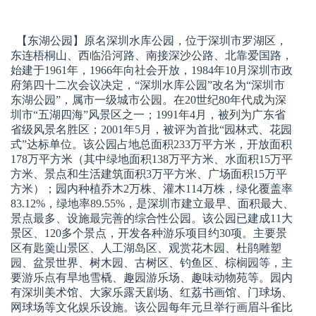
【东湖公园】
原名深圳水库公园，位于深圳市罗湖区，
东连梧桐山、西临沿河路、南接深沙公路、北靠爱国路，
始建于1961年，1966年向社会开放，1984年10月深圳市政
府第四十二次会议决定，“深圳水库公园”改名为“深圳市
东湖公园”，属市一级城市公园。在20世纪80年代成为深
圳市“五湖四海”风景区之一；1991年4月，被列为广东省
省级风景名胜区；2001年5月，被评为首批“园林式、花园
式”达标单位。该公园占地总面积233万平方米，开放面积
178万平方米（其中绿地面积138万平方米、水面积15万平
方米、景点和生活建筑面积3万平方米、广场面积15万平
方米）；园内种植乔木2万株、灌木114万株，绿化覆盖率
83.12%，绿地率89.55%，是深圳市建立最早、面积最大、
景点最多、设施最完善的综合性公园。该公园已建成11大
景区、120多个景点，开发各种游乐项目约30项。主要景
区有匙羹山景区、人工湖岛区、观赏花木园、杜鹃雕塑
园、盆景世界、树木园、古树区、钓鱼区、棕榈园等，主
要游乐点有旱地雪橇、趣园游乐场、趣味动物苑等。园内
有深圳美术馆、大家乐露天剧场、红荔书画馆、门球场、
网球场等文化娱乐设施。该公园每年元旦举行画眉斗雀比