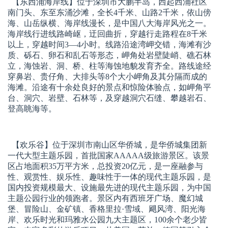
【东西涌海岸线】
位于深圳市大鹏半岛，西起西涌社区
南门头、东至东涌沙滩，全长4千米、山路2千米，依山傍
海、山岳纵横、海岸线漫长，是中国八大海岸风光之一。
海岸线行进线路崎岖，迂回曲折，穿越行走路程在8千米
以上，穿越时间3—4小时。线路沿途湾岬交错，海滩有沙
质、砾石、卵石和乱石等形态，岬角处岩壁陡峭、礁石林
立，海蚀岩、洞、桥、柱等海蚀地貌发育齐全。路线途经
穿鼻岩、贵仔角、大排头等8个大小岬角及其分隔而成的
海滩。沿途有十余处良好的景点和惊险体验点，如岬角平
台、洞穴、岩壁、石林等，及穿越洞穴石缝、攀越岩石、
登高眺海等。
【欢乐谷】
位于深圳市南山区华侨城，是华侨城集团新
一代大型主题乐园，首批国家AAAAA级旅游景区。该景
区占地面积35万平方米，总投资20亿元，是一座融参与
性、观赏性、娱乐性、趣味性于一体的现代主题乐园，是
国内投资规模最大、设施最先进的现代主题乐园，为中国
主题公园行业的领跑者。景区内有西班牙广场、魔幻城
堡、冒险山、金矿镇、香格里拉·雪域、飓风湾、阳光海
岸、欢乐时光和玛雅水公园九大主题区，100余个老少皆