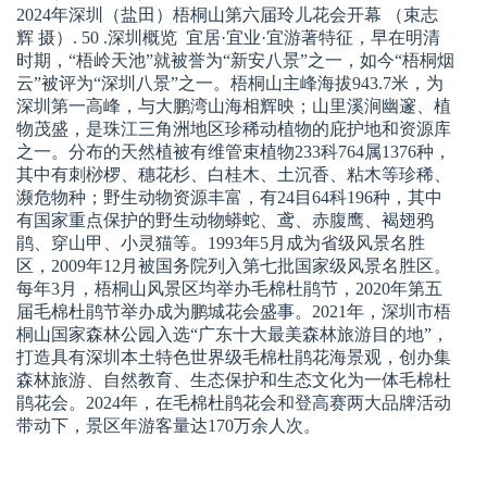
2024年深圳（盐田）梧桐山第六届玲儿花会开幕 （束志
辉 摄）. 50 .深圳概览 宜居·宜业·宜游著特征，早在明清
时期，“梧岭天池”就被誉为“新安八景”之一，如今“梧桐烟
云”被评为“深圳八景”之一。梧桐山主峰海拔943.7米，为
深圳第一高峰，与大鹏湾山海相辉映；山里溪涧幽邃、植
物茂盛，是珠江三角洲地区珍稀动植物的庇护地和资源库
之一。分布的天然植被有维管束植物233科764属1376种，
其中有刺桫椤、穗花杉、白桂木、土沉香、粘木等珍稀、
濒危物种；野生动物资源丰富，有24目64科196种，其中
有国家重点保护的野生动物蟒蛇、鸢、赤腹鹰、褐翅鸦
鹃、穿山甲、小灵猫等。1993年5月成为省级风景名胜
区，2009年12月被国务院列入第七批国家级风景名胜区。
每年3月，梧桐山风景区均举办毛棉杜鹃节，2020年第五
届毛棉杜鹃节举办成为鹏城花会盛事。2021年，深圳市梧
桐山国家森林公园入选“广东十大最美森林旅游目的地”，
打造具有深圳本土特色世界级毛棉杜鹃花海景观，创办集
森林旅游、自然教育、生态保护和生态文化为一体毛棉杜
鹃花会。2024年，在毛棉杜鹃花会和登高赛两大品牌活动
带动下，景区年游客量达170万余人次。