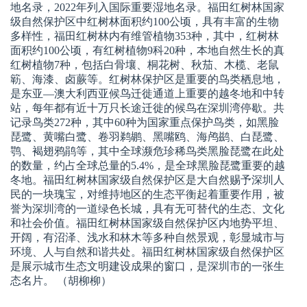
地名录，2022年列入国际重要湿地名录。福田红树林国家
级自然保护区中红树林面积约100公顷，具有丰富的生物
多样性，福田红树林内有维管植物353种，其中，红树林
面积约100公顷，有红树植物9科20种，本地自然生长的真
红树植物7种，包括白骨壤、桐花树、秋茄、木榄、老鼠
簕、海漆、卤蕨等。红树林保护区是重要的鸟类栖息地，
是东亚—澳大利西亚候鸟迁徙通道上重要的越冬地和中转
站，每年都有近十万只长途迁徙的候鸟在深圳湾停歇。共
记录鸟类272种，其中60种为国家重点保护鸟类，如黑脸
琵鹭、黄嘴白鹭、卷羽鹈鹕、黑嘴鸥、海鸬鹚、白琵鹭、
鹗、褐翅鸦鹃等，其中全球濒危珍稀鸟类黑脸琵鹭在此处
的数量，约占全球总量的5.4%，是全球黑脸琵鹭重要的越
冬地。福田红树林国家级自然保护区是大自然赐予深圳人
民的一块瑰宝，对维持地区的生态平衡起着重要作用，被
誉为深圳湾的一道绿色长城，具有无可替代的生态、文化
和社会价值。福田红树林国家级自然保护区内地势平坦、
开阔，有沼泽、浅水和林木等多种自然景观，彰显城市与
环境、人与自然和谐共处。福田红树林国家级自然保护区
是展示城市生态文明建设成果的窗口，是深圳市的一张生
态名片。 （胡柳柳）