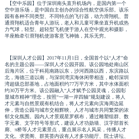
【空中乐园】
位于深圳南头直升机场内，是国内第一个
空中游乐场，是中国自主创办的综合性航空俱乐部。该乐
园有各种不同类型、不同特点的飞行器，动力滑翔机、普
通滑翔机适合青年人游玩，老人和儿童可乘坐直升机或热
力气球，轻型、超轻型飞机便于游人在空中观光和摄影，
半座舱牵引滑翔机使游客意飞神驰，其乐无穷。
【深圳人才公园】
2017年11月1日，全国首个以“人才”命
名的主题公园——深圳人才公园开园。该公园地处南山区
后海片区，位于科苑南路以东，沙河西路以西，东滨路以
北，海德三道以南，与深圳湾滨海休闲带相连，毗邻深圳
湾超级总部基地，占地面积约77万平方米，其中水体面积
约30万平方米。该公园融入“人才赋予公园灵魂，公园彰
显城市精神”理念，按照“一湖一岸四轴”规划建设，将人
才元素与自然景观有机结合，将人才元素向滨海周边延
伸，营造公园与城市交相辉映、人才与城市共同繁荣的浓
郁文化氛围。园内人才景观星罗棋布，通过雕塑组群、数
字元素、文字符号等形式，建设人才功勋墙、汉字部首长
廊、π桥等人才元素景点，重点展示名人风采，传播人才
文化。求贤阁、群英荟内设有人才多功能厅、院士讲坛、