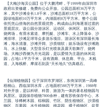
【大梅沙海滨公园】
位于大鹏湾畔，于1999年由深圳市
政府出资修建，免费向公众开放。公园总面积36万平方
米，其中沙滩全长1.8千米，沙滩总面积18万平方米，公
园绿地面积10万平方米，内湖面积8万平方米。整个公园
依托凭山傍海的自然景观优势，构成由山到海逐渐过渡的
景观层次。该公园分游泳区、运动区、休闲区、娱乐区、
烧烤场，有滑水索道、摩托艇、沙滩车、水上降落伞、沙
滩排球、沙滩足球等众多游乐项目。游泳区有深圳最长海
滩，海水清澈、沙滩开阔、沙质细软；娱乐场设有沙滩跑
马、水上快艇、大型音乐灯光喷泉及露天歌舞厅、烧烤
场。大梅沙西侧为月光花园，是以爱情为主题的休闲花
园，占地1.1平方千米，设有酒廊、休息廊、平台、木栈
道、入海栈桥、摩崖石刻及“天长地久”仿真礁石。
【仙湖植物园】
位于深圳市罗湖区，东倚深圳第一高峰
梧桐山、西临深圳水库，占地面积588万平方米，1988年
对外开放，是以科研、科普、旅游为一体的著名植物园与
风景区。该园保存植物7800余种，建有苏铁保存中心、木
兰园、珍稀树木园、棕榈园、竹区、阴生植物区、沙漠植
物区、百果园、水生植物园、桃花园、裸子植物区、盆景