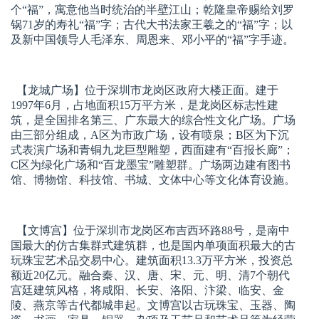
个“福”，寓意他当时统治的半壁江山；乾隆皇帝赐给刘罗
锅71岁的寿礼“福”字；古代大书法家王羲之的“福”字；以
及新中国领导人毛泽东、周恩来、邓小平的“福”字手迹。
【龙城广场】
位于深圳市龙岗区政府大楼正面。建于
1997年6月，占地面积15万平方米，是龙岗区标志性建
筑，是全国排名第三、广东最大的综合性文化广场。广场
由三部分组成，A区为市政广场，设有喷泉；B区为下沉
式表演广场和青铜九龙巨型雕塑，西面建有“百报长廊”；
C区为绿化广场和“百龙墨宝”雕塑群。广场两边建有图书
馆、博物馆、科技馆、书城、文体中心等文化体育设施。
【文博宫】
位于深圳市龙岗区布吉西环路88号，是南中
国最大的仿古集群式建筑群，也是国内单项面积最大的古
玩珠宝艺术品交易中心。建筑面积13.3万平方米，投资总
额近20亿元。融合秦、汉、唐、宋、元、明、清7个朝代
宫廷建筑风格，将咸阳、长安、洛阳、汴梁、临安、金
陵、燕京等古代都城串起。文博宫以古玩珠宝、玉器、陶