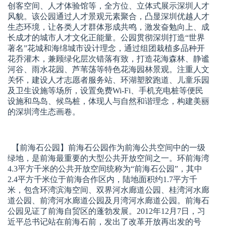
创客空间、人才体验馆等，全方位、立体式展示深圳人才
风貌。该公园通过人才景观元素聚合，凸显深圳优越人才
生态环境，让各类人才群体形成共鸣，激发奋勉向上、成
长成才的城市人才文化正能量。公园贯彻深圳打造“世界
著名”花城和海绵城市设计理念，通过组团栽植多品种开
花乔灌木，兼顾绿化层次错落有致，打造花海森林、静谧
河谷、雨水花园、芦苇荡等特色花海园林景观。注重人文
关怀，建设人才志愿者服务站、环湖塑胶跑道、儿童乐园
及卫生设施等场所，设置免费Wi-Fi、手机充电桩等便民
设施和鸟岛、候鸟桩，体现人与自然和谐理念，构建美丽
的深圳湾生态画卷。
【前海石公园】
前海石公园作为前海公共空间中的一级
绿地，是前海最重要的大型公共开放空间之一。环前海湾
4.3平方千米的公共开放空间统称为“前海石公园”，其中
2.4平方千米位于前海合作区内，陆地面积约1.7平方千
米，包含环湾滨海空间、双界河水廊道公园、桂湾河水廊
道公园、前湾河水廊道公园及月湾河水廊道公园。前海石
公园见证了前海自贸区的蓬勃发展。2012年12月7日，习
近平总书记站在前海石前，发出了改革开放再出发的号