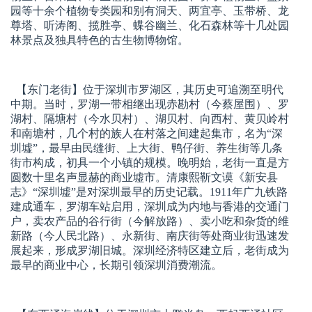
园等十余个植物专类园和别有洞天、两宜亭、玉带桥、龙
尊塔、听涛阁、揽胜亭、蝶谷幽兰、化石森林等十几处园
林景点及独具特色的古生物博物馆。
【东门老街】
位于深圳市罗湖区，其历史可追溯至明代
中期。当时，罗湖一带相继出现赤勘村（今蔡屋围）、罗
湖村、隔塘村（今水贝村）、湖贝村、向西村、黄贝岭村
和南塘村，几个村的族人在村落之间建起集市，名为“深
圳墟”，最早由民缝街、上大街、鸭仔街、养生街等几条
街市构成，初具一个小镇的规模。晚明始，老街一直是方
圆数十里名声显赫的商业墟市。清康熙靳文谟《新安县
志》“深圳墟”是对深圳最早的历史记载。1911年广九铁路
建成通车，罗湖车站启用，深圳成为内地与香港的交通门
户，卖农产品的谷行街（今解放路）、卖小吃和杂货的维
新路（今人民北路）、永新街、南庆街等处商业街迅速发
展起来，形成罗湖旧城。深圳经济特区建立后，老街成为
最早的商业中心，长期引领深圳消费潮流。