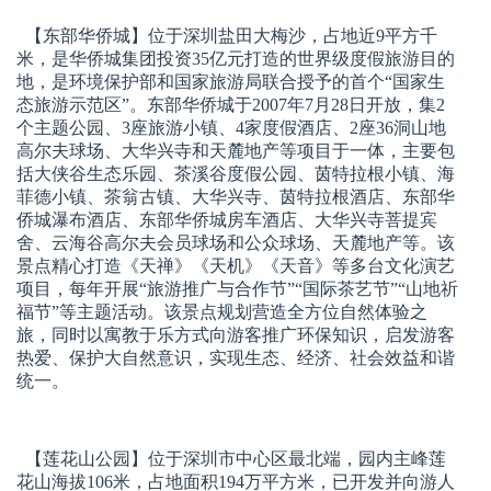
【东部华侨城】
位于深圳盐田大梅沙，占地近9平方千
米，是华侨城集团投资35亿元打造的世界级度假旅游目的
地，是环境保护部和国家旅游局联合授予的首个“国家生
态旅游示范区”。东部华侨城于2007年7月28日开放，集2
个主题公园、3座旅游小镇、4家度假酒店、2座36洞山地
高尔夫球场、大华兴寺和天麓地产等项目于一体，主要包
括大侠谷生态乐园、茶溪谷度假公园、茵特拉根小镇、海
菲德小镇、茶翁古镇、大华兴寺、茵特拉根酒店、东部华
侨城瀑布酒店、东部华侨城房车酒店、大华兴寺菩提宾
舍、云海谷高尔夫会员球场和公众球场、天麓地产等。该
景点精心打造《天禅》《天机》《天音》等多台文化演艺
项目，每年开展“旅游推广与合作节”“国际茶艺节”“山地祈
福节”等主题活动。该景点规划营造全方位自然体验之
旅，同时以寓教于乐方式向游客推广环保知识，启发游客
热爱、保护大自然意识，实现生态、经济、社会效益和谐
统一。
【莲花山公园】
位于深圳市中心区最北端，园内主峰莲
花山海拔106米，占地面积194万平方米，已开发并向游人