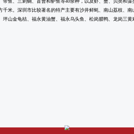
、带鱼、三刺鲷、盲曹和鲈鱼等40余种，以及虾、蟹、贝类和藻
.68平方千米。深圳市比较著名的特产主要有沙井鲜蚝、南山荔枝
、坪山金龟桔、福永黄油蟹、福永乌头鱼、松岗腊鸭、龙岗三黄