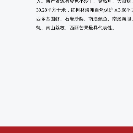
入。海产资源有金色小沙丁、金钱鱼、大眼鲷
30.28平方千米，红树林海滩自然保护区3
西乡基围虾、石岩沙梨、南澳鲍鱼、南澳海胆
蚝、南山荔枝、西丽芒果最具代表性。