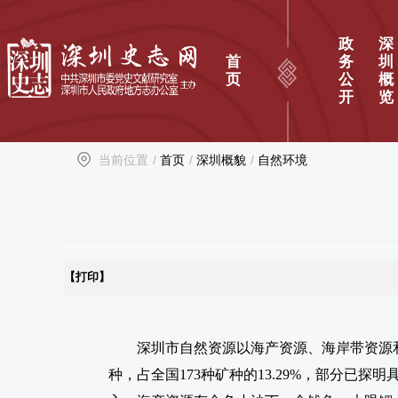
政
深
首
务
圳
页
公
概
开
览
当前位置
/
首页
/
深圳概貌
/
自然环境
【打印】
深圳市自然资源以海产资源、海岸带资源
种，占全国173种矿种的13.29%，部分