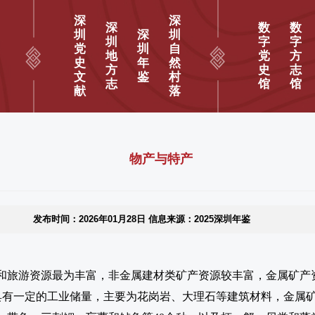
深
深
深
数
数
圳
深
圳
圳
字
字
党
圳
自
地
党
方
史
年
然
方
史
志
文
鉴
村
志
馆
馆
献
落
物产与特产
发布时间：2026年01月28日 信息来源：2025深圳年鉴
和旅游资源最为丰富，非金属建材类矿产资源较丰富，金属矿产资
已探明具有一定的工业储量，主要为花岗岩、大理石等建筑材料，金