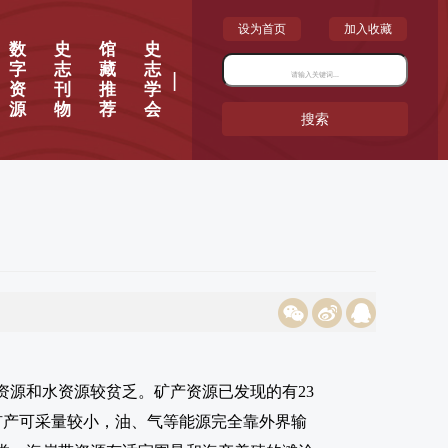
设为首页
加入收藏
数
史
馆
史
字
志
藏
志
|
资
刊
推
学
源
物
荐
会
搜索
源和水资源较贫乏。矿产资源已发现的有23
属矿产可采量较小，油、气等能源完全靠外界输