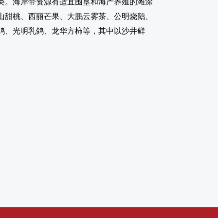
类。海岸带资源有适宜围垦和海产养殖的滩涂
、南山甜桃、西丽芒果、大鹏云雾茶、公明烧鹅、
鸡、光明乳鸽、龙华方柿等，其中以沙井鲜