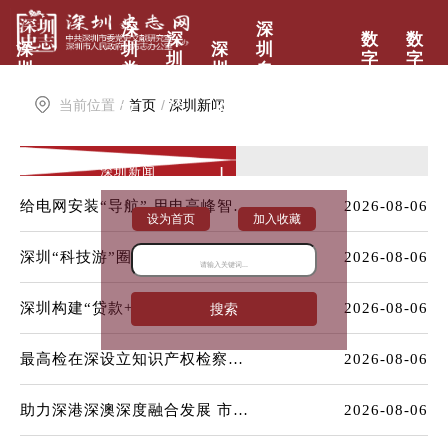
深
深
深
数
数
深
圳
深
圳
圳
字
字
圳
党
圳
自
地
党
方
概
史
年
然
方
史
志
当前位置
/
首页
/
深圳新闻
览
文
鉴
村
志
馆
馆
献
落
深圳新闻
|
给电网安装“导航” 用电高峰智能“减压”
2026-08-06
设为首页
加入收藏
深圳“科技游”圈粉全球来客
2026-08-06
深圳构建“贷款+债券+保险+担保”政策体系
2026-08-06
搜索
最高检在深设立知识产权检察专业化办案基地
2026-08-06
助力深港深澳深度融合发展 市政协赴前海开展专题调研暨重点提案督办
2026-08-06