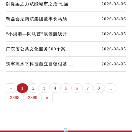
以提案之力赋能城市之治 七届深圳市政协优秀提案成果展开展
2026-08-06
靳磊会见南航集团董事长马须伦总经理韩文胜
2026-08-06
“小漠港—阿联酋”滚装航线开通 港口单次整车出口6068辆创新高
2026-08-05
广东省公共文化服务500个案例（主体）发布 深圳48个案例24个主体入选
2026-08-05
筑牢高水平科技自立自强根基 “圳先锋”大讲堂2026年第五场讲座开讲
2026-08-05
«
1
2
3
4
5
6
7
8
...
2398
2399
»