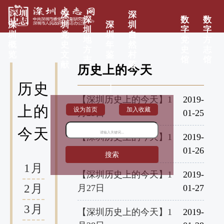
深
深
深
数
数
深
圳
深
圳
圳
字
字
圳
党
圳
自
地
党
方
概
史
年
然
方
史
志
览
文
鉴
村
志
馆
馆
献
落
历史上的今天
历史
|
【深圳历史上的今天】1
2019-
上的
设为首页
加入收藏
月25日
01-25
今天
【深圳历史上的今天】1
2019-
月26日
01-26
搜索
1月
【深圳历史上的今天】1
2019-
2月
月27日
01-27
3月
【深圳历史上的今天】1
2019-