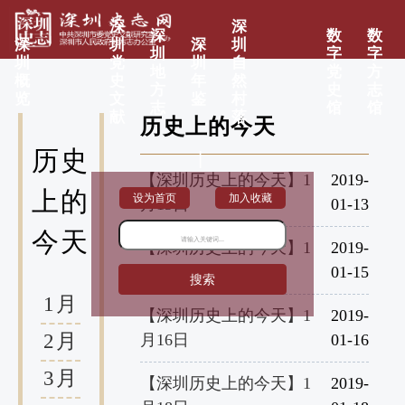
深
深
深
数
数
深
圳
深
圳
圳
字
字
圳
党
圳
自
地
党
方
概
史
年
然
方
史
志
览
文
鉴
村
志
馆
馆
献
落
历史上的今天
历史
|
【深圳历史上的今天】1
2019-
上的
设为首页
加入收藏
月13日
01-13
今天
【深圳历史上的今天】1
2019-
月15日
01-15
搜索
1月
【深圳历史上的今天】1
2019-
2月
月16日
01-16
3月
【深圳历史上的今天】1
2019-