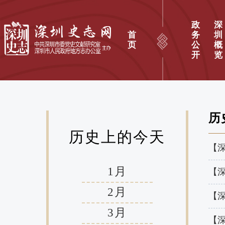
政
深
首
务
圳
页
公
概
开
览
历
历史上的今天
【深
1月
【深
2月
【深
3月
【深