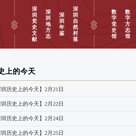
深
深
深
数
数
圳
深
圳
圳
字
字
党
圳
自
地
党
方
史
年
然
方
史
志
文
鉴
村
志
馆
馆
献
落
史上的今天
圳历史上的今天】2月21日
圳历史上的今天】2月22日
圳历史上的今天】2月24日
圳历史上的今天】2月25日