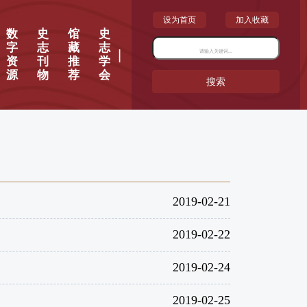
设为首页
加入收藏
数
史
馆
史
字
志
藏
志
|
资
刊
推
学
源
物
荐
会
搜索
2019-02-21
2019-02-22
2019-02-24
2019-02-25